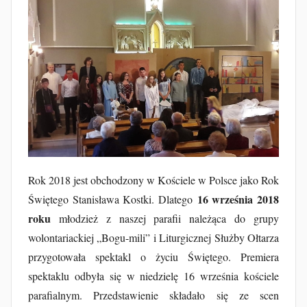
e
z
J
a
k
u
b
F
u
r
Rok 2018 jest obchodzony w Kościele w Polsce jako Rok
t
16 września 2018
Świętego Stanisława Kostki. Dlatego
a
roku
młodzież z naszej parafii należąca do grupy
k
wolontariackiej „Bogu-mili” i Liturgicznej Służby Ołtarza
przygotowała spektakl o życiu Świętego. Premiera
spektaklu odbyła się w niedzielę 16 września kościele
parafialnym. Przedstawienie składało się ze scen