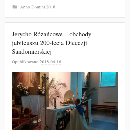
Anno Domini 2018
Jerycho Różańcowe – obchody
jubileuszu 200-lecia Diecezji
Sandomierskiej
Opublikowano
2018-06-16
p
r
z
e
z
J
a
k
u
b