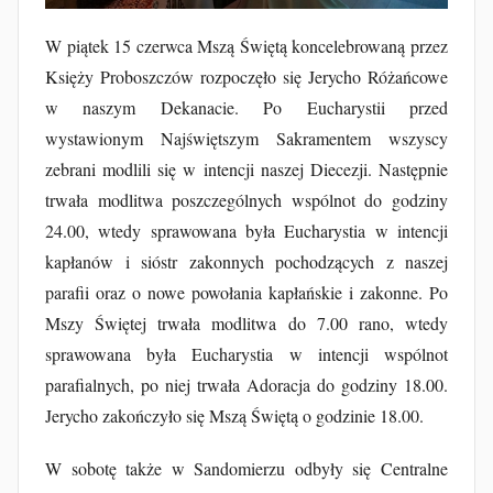
F
W piątek 15 czerwca Mszą Świętą koncelebrowaną przez
u
Księży Proboszczów rozpoczęło się Jerycho Różańcowe
r
w naszym Dekanacie. Po Eucharystii przed
t
wystawionym Najświętszym Sakramentem wszyscy
a
zebrani modlili się w intencji naszej Diecezji. Następnie
k
trwała modlitwa poszczególnych wspólnot do godziny
24.00, wtedy sprawowana była Eucharystia w intencji
kapłanów i sióstr zakonnych pochodzących z naszej
parafii oraz o nowe powołania kapłańskie i zakonne. Po
Mszy Świętej trwała modlitwa do 7.00 rano, wtedy
sprawowana była Eucharystia w intencji wspólnot
parafialnych, po niej trwała Adoracja do godziny 18.00.
Jerycho zakończyło się Mszą Świętą o godzinie 18.00.
W sobotę także w Sandomierzu odbyły się Centralne