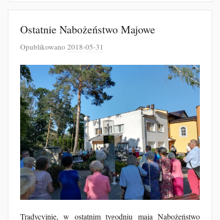
Ostatnie Nabożeństwo Majowe
Opublikowano
2018-05-31
p
r
z
e
z
J
a
k
u
b
F
u
r
t
Tradycyjnie, w ostatnim tygodniu maja Nabożeństwo