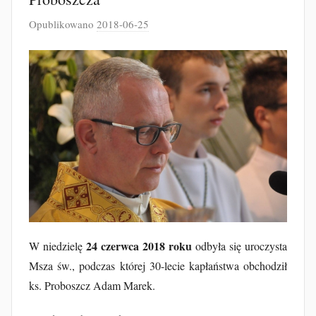
Opublikowano
2018-06-25
p
r
z
e
z
J
a
k
u
b
F
u
r
24 czerwca 2018 roku
W niedzielę
odbyła się uroczysta
t
Msza św., podczas której 30-lecie kapłaństwa obchodził
a
ks. Proboszcz Adam Marek.
k