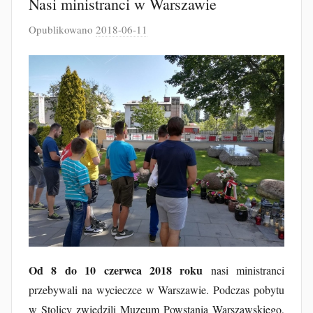
Nasi ministranci w Warszawie
Opublikowano
2018-06-11
p
r
z
e
z
J
a
k
u
b
F
u
r
t
Od 8 do 10 czerwca 2018 roku
nasi ministranci
a
przebywali na wycieczce w Warszawie. Podczas pobytu
k
w Stolicy zwiedzili Muzeum Powstania Warszawskiego,