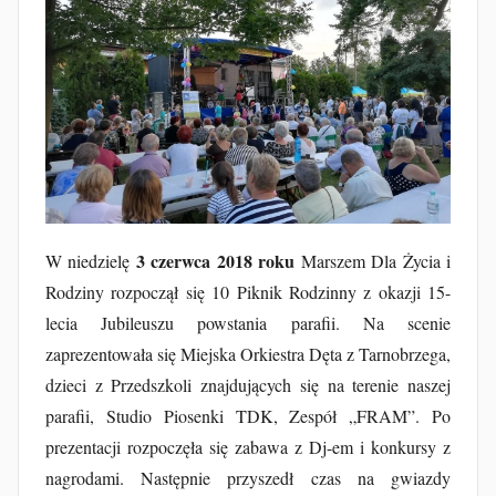
J
a
k
u
b
F
u
r
t
3 czerwca 2018 roku
W niedzielę
Marszem Dla Życia i
a
Rodziny rozpoczął się 10 Piknik Rodzinny z okazji 15-
k
lecia Jubileuszu powstania parafii. Na scenie
zaprezentowała się Miejska Orkiestra Dęta z Tarnobrzega,
dzieci z Przedszkoli znajdujących się na terenie naszej
parafii, Studio Piosenki TDK, Zespół „FRAM”. Po
prezentacji rozpoczęła się zabawa z Dj-em i konkursy z
nagrodami. Następnie przyszedł czas na gwiazdy