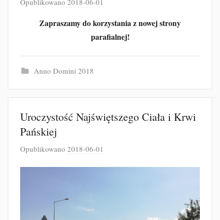
Opublikowano
2018-06-01
p
r
Zapraszamy do korzystania z nowej strony
z
parafialnej!
e
z
J
Anno Domini 2018
a
k
u
Uroczystość Najświętszego Ciała i Krwi
b
Pańskiej
F
u
Opublikowano
2018-06-01
p
r
r
t
z
a
e
k
z
J