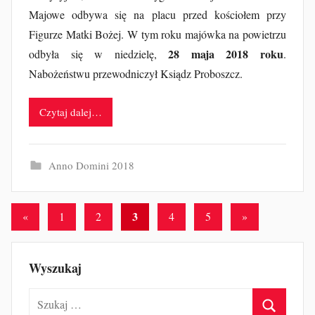
a
Majowe odbywa się na placu przed kościołem przy
k
Figurze Matki Bożej. W tym roku majówka na powietrzu
28 maja 2018 roku
odbyła się w niedzielę,
.
Nabożeństwu przewodniczył Ksiądz Proboszcz.
Czytaj dalej…
Anno Domini 2018
Stronicowanie
Poprzednie
3
Następne
«
1
2
4
5
»
wpisy
wpisy
wpisów
Wyszukaj
Szukaj: