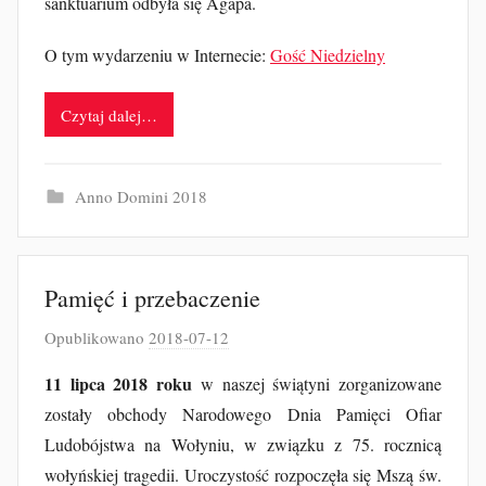
sanktuarium odbyła się Agapa.
O tym wydarzeniu w Internecie:
Gość Niedzielny
Czytaj dalej…
Anno Domini 2018
Pamięć i przebaczenie
Opublikowano
2018-07-12
p
r
11 lipca 2018 roku
w naszej świątyni zorganizowane
z
zostały obchody Narodowego Dnia Pamięci Ofiar
e
Ludobójstwa na Wołyniu, w związku z 75. rocznicą
z
wołyńskiej tragedii. Uroczystość rozpoczęła się Mszą św.
J