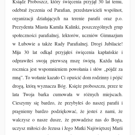
Ksiądz Proboszcz, który święcenia przyjął 30 lat temu,
odebrał życzenia od Parafian, przedstawicieli wspólnot,
organizacji działających na terenie parafii oraz p.o.
Prezydenta Miasta Kamila Kalinki, poszczególnych grup
społeczności parafialnej, lektorów, uczniów Gimnazjum
w Łubowie a także Rady Parafialnej. Drogi Jubilacie!
Mija 30 lat odkąd przyjąłeś święcenia kapłańskie i
odprawiłeś swoją pierwszą mszę świętą. Każda taka
rocznica jest wspomnieniem powołania i słów „pójdź za
mną”. To wołanie kazało Ci opuścić dom rodzinny i pójść
drogą, którą wyznacza Bóg. Księże proboszczu, przez te
lata Twoja barka cumowała w różnych miejscach.
Cieszymy się bardzo, że przybyłeś do naszej parafii i
pragniemy bardzo podziękować, że jesteś z nami, że
walczysz o nasze dusze, że prowadzisz nas do Boga,
uczysz miłości do Jezusa i Jego Matki Najświętszej Marii