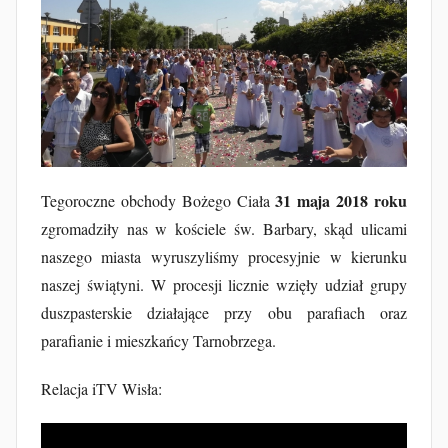
a
k
u
b
F
u
r
t
31 maja 2018 roku
Tegoroczne obchody Bożego Ciała
a
zgromadziły nas w kościele św. Barbary, skąd ulicami
k
naszego miasta wyruszyliśmy procesyjnie w kierunku
naszej świątyni. W procesji licznie wzięły udział grupy
duszpasterskie działające przy obu parafiach oraz
parafianie i mieszkańcy Tarnobrzega.
Relacja iTV Wisła: