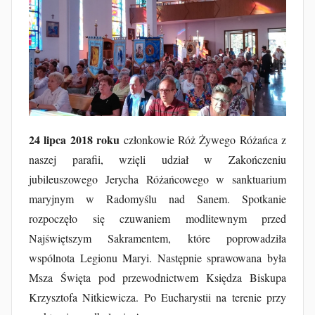
z
J
a
k
u
b
F
24 lipca 2018 roku
członkowie Róż Żywego Różańca z
u
naszej parafii, wzięli udział w Zakończeniu
r
jubileuszowego Jerycha Różańcowego w sanktuarium
t
maryjnym w Radomyślu nad Sanem. Spotkanie
a
rozpoczęło się czuwaniem modlitewnym przed
k
Najświętszym Sakramentem, które poprowadziła
wspólnota Legionu Maryi. Następnie sprawowana była
Msza Święta pod przewodnictwem Księdza Biskupa
Krzysztofa Nitkiewicza. Po Eucharystii na terenie przy