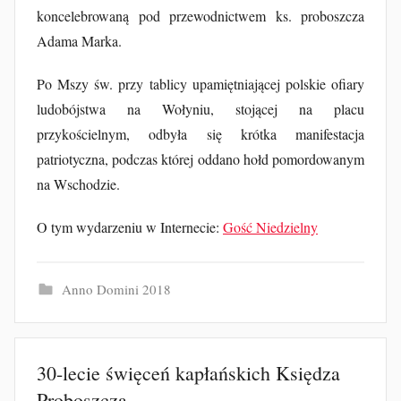
koncelebrowaną pod przewodnictwem ks. proboszcza
a
Adama Marka.
k
u
Po Mszy św. przy tablicy upamiętniającej polskie ofiary
b
ludobójstwa na Wołyniu, stojącej na placu
F
przykościelnym, odbyła się krótka manifestacja
u
r
patriotyczna, podczas której oddano hołd pomordowanym
t
na Wschodzie.
a
O tym wydarzeniu w Internecie:
k
Gość Niedzielny
Anno Domini 2018
30-lecie święceń kapłańskich Księdza
Proboszcza