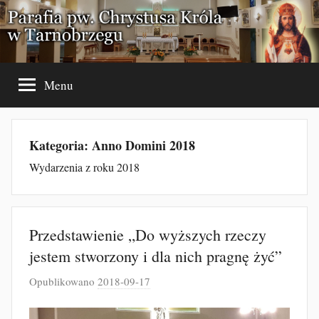
Przejdź
do
treści
Menu
Kategoria:
Anno Domini 2018
Wydarzenia z roku 2018
Przedstawienie „Do wyższych rzeczy
jestem stworzony i dla nich pragnę żyć”
Opublikowano
2018-09-17
p
r
z