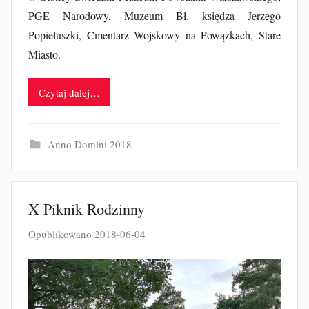
PGE Narodowy, Muzeum Bł. księdza Jerzego
Popiełuszki, Cmentarz Wojskowy na Powązkach, Stare
Miasto.
Czytaj dalej…
Anno Domini 2018
X Piknik Rodzinny
Opublikowano
2018-06-04
p
r
z
e
z