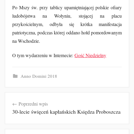
u
Po Mszy św. przy tablicy upamiętniającej polskie ofiary
b
ludobójstwa na Wołyniu, stojącej na placu
F
przykościelnym, odbyła się krótka manifestacja
u
r
patriotyczna, podczas której oddano hołd pomordowanym
t
na Wschodzie.
a
O tym wydarzeniu w Internecie:
k
Gość Niedzielny
Anno Domini 2018
Nawigacja
Poprzedni wpis
wpisu
30-lecie święceń kapłańskich Księdza Proboszcza