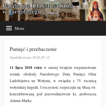
Przejdź
do
treści
Menu
Pamięć i przebaczenie
Opublikowano
2018-07-12
p
r
11 lipca 2018 roku
w naszej świątyni zorganizowane
z
zostały obchody Narodowego Dnia Pamięci Ofiar
e
Ludobójstwa na Wołyniu, w związku z 75. rocznicą
z
wołyńskiej tragedii. Uroczystość rozpoczęła się Mszą św.
J
koncelebrowaną pod przewodnictwem ks. proboszcza
a
Adama Marka.
k