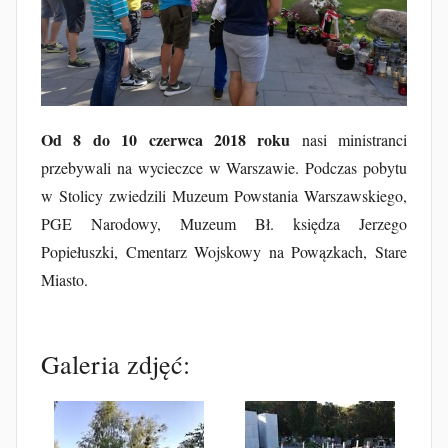
u
b
F
u
r
t
Od 8 do 10 czerwca 2018 roku
nasi ministranci
a
przebywali na wycieczce w Warszawie. Podczas pobytu
k
w Stolicy zwiedzili Muzeum Powstania Warszawskiego,
PGE Narodowy, Muzeum Bł. księdza Jerzego
Popiełuszki, Cmentarz Wojskowy na Powązkach, Stare
Miasto.
Galeria zdjęć: