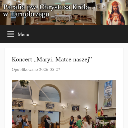
Przejdź
do
treści
Menu
Koncert „Maryi, Matce naszej”
Opublikowano
2026-05-27
p
r
z
e
z
J
a
k