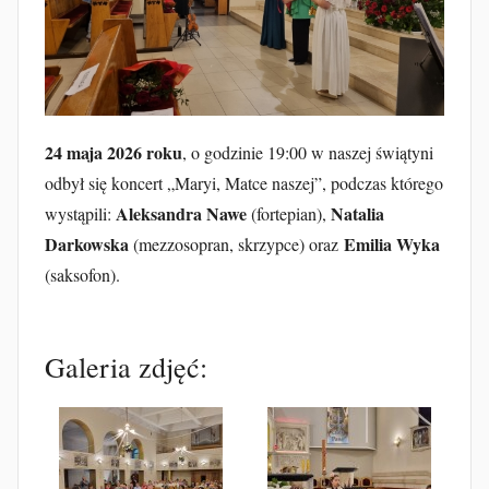
u
b
F
u
r
t
24 maja 2026 roku
, o godzinie 19:00 w naszej świątyni
a
odbył się koncert „Maryi, Matce naszej”, podczas którego
k
Aleksandra Nawe
Natalia
wystąpili:
(fortepian),
Darkowska
Emilia Wyka
(mezzosopran, skrzypce) oraz
(saksofon).
Galeria zdjęć: