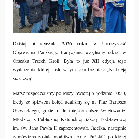
u
b
F
u
r
t
6 stycznia 2026 roku
Dzisiaj,
, w Uroczystość
a
Objawienia Pańskiego tradycyjnie wzięliśmy udział w
k
Orszaku Trzech Króli. Była to już XII edycja tego
wydarzenia, której hasło w tym roku brzmiało „Nadzieją
się cieszą”.
Marsz rozpoczęliśmy po Mszy Świętej o godzinie 10:30,
kiedy ze śpiewem kolęd udaliśmy się na Plac Bartosza
Głowackiego, gdzie miało miejsce dalsze świętowanie.
Młodzież z Publicznej Katolickiej Szkoły Podstawowej
im. św. Jana Pawła II zaprezentowała Jasełka, następnie
odmówiona została modlitwa „Anioł Pański”, po której