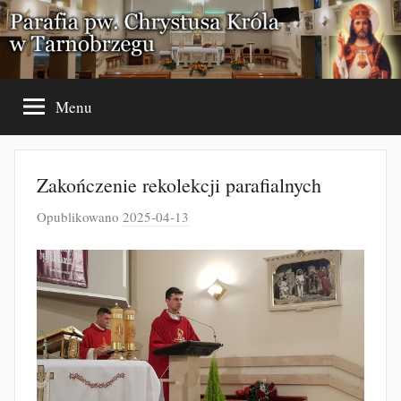
Przejdź
do
treści
Menu
Zakończenie rekolekcji parafialnych
Opublikowano
2025-04-13
p
r
z
e
z
J
a
k