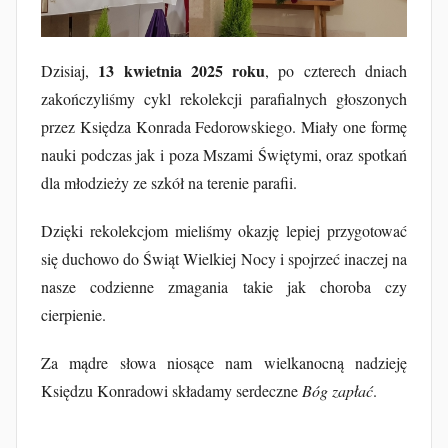
u
b
F
13 kwietnia 2025 roku
Dzisiaj,
, po czterech dniach
u
zakończyliśmy cykl rekolekcji parafialnych głoszonych
r
przez Księdza Konrada Fedorowskiego. Miały one formę
t
nauki podczas jak i poza Mszami Świętymi, oraz spotkań
a
dla młodzieży ze szkół na terenie parafii.
k
Dzięki rekolekcjom mieliśmy okazję lepiej przygotować
się duchowo do Świąt Wielkiej Nocy i spojrzeć inaczej na
nasze codzienne zmagania takie jak choroba czy
cierpienie.
Za mądre słowa niosące nam wielkanocną nadzieję
Księdzu Konradowi składamy serdeczne
Bóg zapłać
.