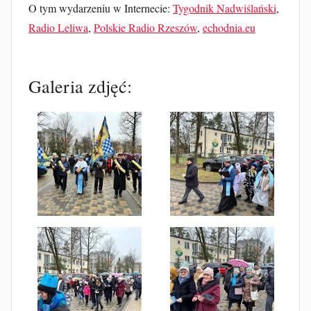
O tym wydarzeniu w Internecie:
Tygodnik Nadwiślański
,
Radio Leliwa
,
Polskie Radio Rzeszów
,
echodnia.eu
Galeria zdjęć: