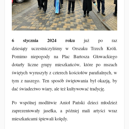
u
b
F
u
r
t
6 stycznia 2024 roku
już po raz
a
dziesiąty uczestniczyliśmy w Orszaku Trzech Króli.
k
Pomimo niepogody na Plac Bartosza Głowackiego
dotarły liczne grupy mieszkańców, które po mszach
świętych wyruszyły z czterech kościołów parafialnych, w
tym z naszego. Ten sposób świętowania był okazją, by
dać świadectwo wiary, ale też kultywować tradycję.
Po wspólnej modlitwie Anioł Pański dzieci młodzież
zaprezentowały jasełka, a później mali artyści wraz
mieszkańcami śpiewali kolędy.