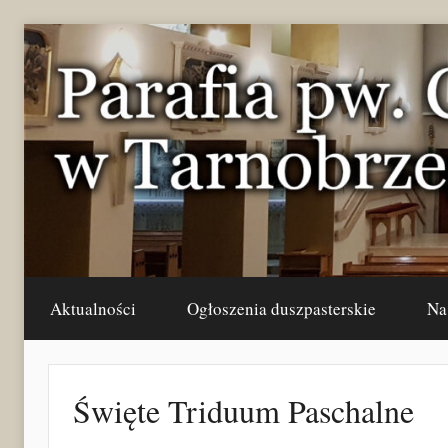
Przejdź
do
treści
Aktualności
Ogłoszenia duszpasterskie
Na
Święte Triduum Paschalne