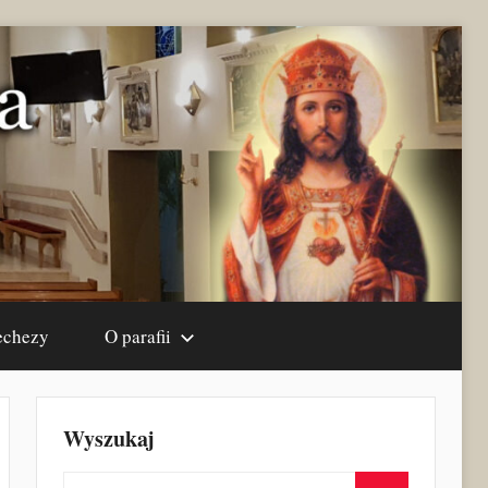
echezy
O parafii
Wyszukaj
Szukaj: