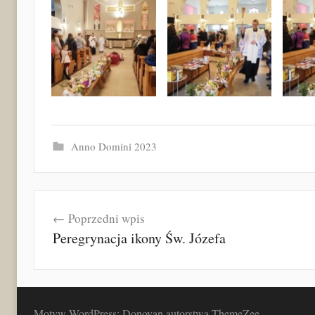
Anno Domini 2023
Nawigacja
Poprzedni wpis
wpisu
Peregrynacja ikony Św. Józefa
Motyw WordPress: Donovan autorstwa ThemeZee.