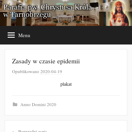
Przejdź
do
treści
Menu
Zasady w czasie epidemii
Opublikowano
2020-04-19
p
r
plakat
z
e
z
Anno Domini 2020
J
a
Nawigacja
k
Poprzedni wpis