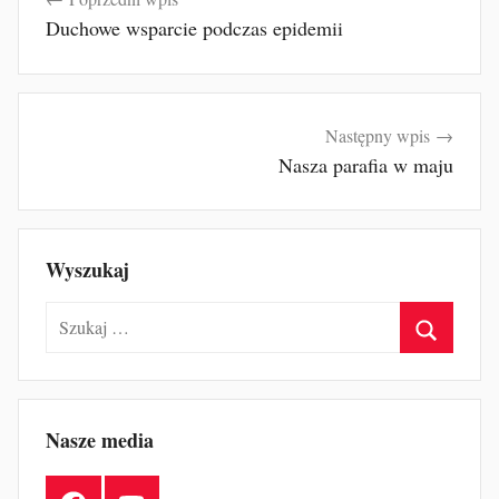
u
wpisu
Duchowe wsparcie podczas epidemii
b
F
u
r
Następny wpis
t
Nasza parafia w maju
a
k
Wyszukaj
Szukaj:
Szukaj
Nasze media