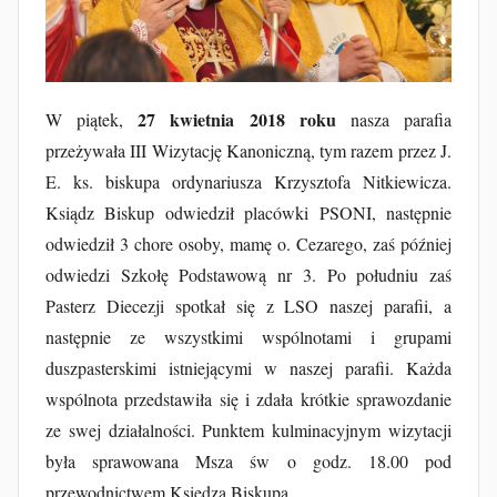
u
b
F
u
r
27 kwietnia 2018 roku
W piątek,
nasza parafia
t
przeżywała III Wizytację Kanoniczną, tym razem przez J.
a
E. ks. biskupa ordynariusza Krzysztofa Nitkiewicza.
k
Ksiądz Biskup odwiedził placówki PSONI, następnie
odwiedził 3 chore osoby, mamę o. Cezarego, zaś później
odwiedzi Szkołę Podstawową nr 3. Po południu zaś
Pasterz Diecezji spotkał się z LSO naszej parafii, a
następnie ze wszystkimi wspólnotami i grupami
duszpasterskimi istniejącymi w naszej parafii. Każda
wspólnota przedstawiła się i zdała krótkie sprawozdanie
ze swej działalności. Punktem kulminacyjnym wizytacji
była sprawowana Msza św o godz. 18.00 pod
przewodnictwem Księdza Biskupa.