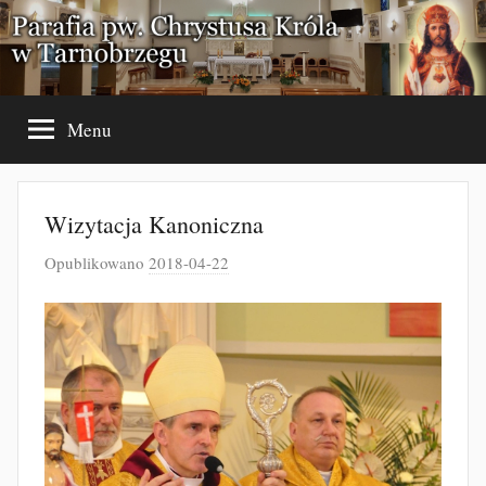
Przejdź
do
treści
Menu
Wizytacja Kanoniczna
Opublikowano
2018-04-22
p
r
z
e
z
J
a
k