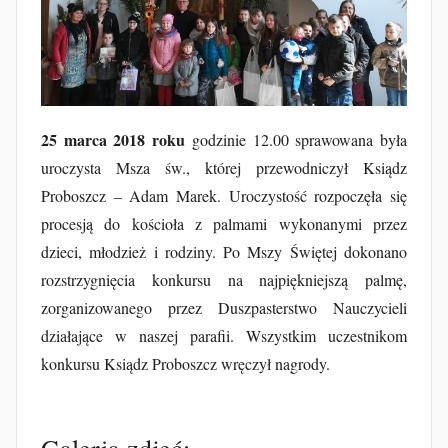
u
b
F
u
r
t
25 marca 2018 roku
godzinie 12.00 sprawowana była
a
uroczysta Msza św., której przewodniczył Ksiądz
k
Proboszcz – Adam Marek. Uroczystość rozpoczęła się
procesją do kościoła z palmami wykonanymi przez
dzieci, młodzież i rodziny. Po Mszy Świętej dokonano
rozstrzygnięcia konkursu na najpiękniejszą palmę,
zorganizowanego przez Duszpasterstwo Nauczycieli
działające w naszej parafii. Wszystkim uczestnikom
konkursu Ksiądz Proboszcz wręczył nagrody.
Galeria zdjęć: