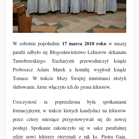
u
b
F
u
r
t
17 marca 2018 roku
W sobotnie popołudnie
w naszej
a
parafii odbyło się Błogosławieństwo Lektorów dekanatu
k
Tarnobrzeskiego. Eucharystii przewodniczył ksiądz
Proboszcz Adam Marek a homilię wygłosił ksiądz
Tomasz. W trakcie Mszy Świętej ministranci złożyli
ślubowanie, które włączyło ich do grona lektorów.
Uroczystość ta poprzedzona była spotkaniami
formacyjnymi, w trakcie których kandydaci na lektorów
przez cztery miesiące przygotowywali się do nowej
posługi. Spotkanie zakończyło się w salce parafialnej
gdzie nowi lektorzy otrzymali z rąk ks. Piotra Gaja,