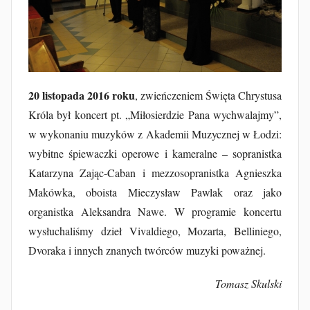
k
u
b
F
u
r
20 listopada 2016 roku
, zwieńczeniem Święta Chrystusa
t
Króla był koncert pt. „Miłosierdzie Pana wychwalajmy”,
a
w wykonaniu muzyków z Akademii Muzycznej w Łodzi:
k
wybitne śpiewaczki operowe i kameralne – sopranistka
Katarzyna Zając-Caban i mezzosopranistka Agnieszka
Makówka, oboista Mieczysław Pawlak oraz jako
organistka Aleksandra Nawe. W programie koncertu
wysłuchaliśmy dzieł Vivaldiego, Mozarta, Belliniego,
Dvoraka i innych znanych twórców muzyki poważnej.
Tomasz Skulski