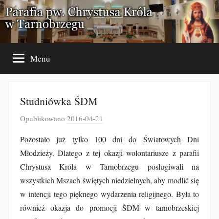
Przejdź
do
treści
Menu
Studniówka ŚDM
Opublikowano
2016-04-21
p
r
Pozostało już tylko 100 dni do Światowych Dni
z
Młodzieży. Dlatego z tej okazji wolontariusze z parafii
e
Chrystusa Króla w Tarnobrzegu posługiwali na
z
wszystkich Mszach świętych niedzielnych, aby modlić się
J
w intencji tego pięknego wydarzenia religijnego. Była to
a
również okazja do promocji ŚDM w tarnobrzeskiej
k