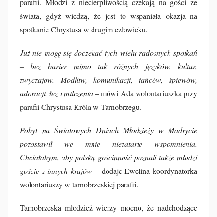
u
parafii. Młodzi z niecierpliwością czekają na gości ze
b
świata, gdyż wiedzą, że jest to wspaniała okazja na
F
spotkanie Chrystusa w drugim człowieku.
u
r
Już nie mogę się doczekać tych wielu radosnych spotkań
t
– bez barier mimo tak różnych języków, kultur,
a
zwyczajów. Modlitw, komunikacji, tańców, śpiewów,
k
adoracji, łez i milczenia
– mówi Ada wolontariuszka przy
parafii Chrystusa Króla w Tarnobrzegu.
Pobyt na Światowych Dniach Młodzieży w Madrycie
pozostawił we mnie niezatarte wspomnienia.
Chciałabym, aby polską gościnność poznali także młodzi
goście z innych krajów
– dodaje Ewelina koordynatorka
wolontariuszy w tarnobrzeskiej parafii.
Tarnobrzeska młodzież wierzy mocno, że nadchodzące