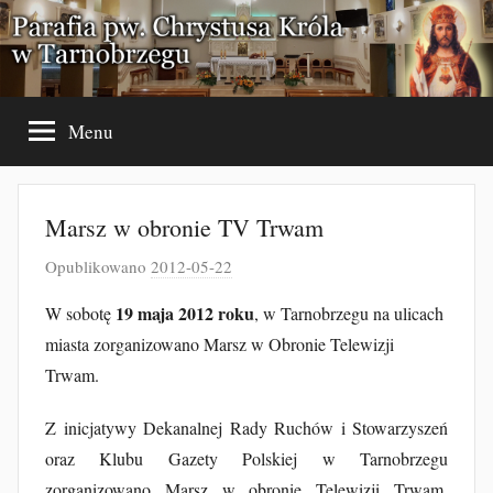
Przejdź
do
treści
Menu
Marsz w obronie TV Trwam
Opublikowano
2012-05-22
p
r
19 maja 2012 roku
W sobotę
, w Tarnobrzegu na ulicach
z
miasta zorganizowano Marsz w Obronie Telewizji
e
Trwam.
z
J
Z inicjatywy Dekanalnej Rady Ruchów i Stowarzyszeń
a
oraz Klubu Gazety Polskiej w Tarnobrzegu
k
zorganizowano Marsz w obronie Telewizji Trwam.