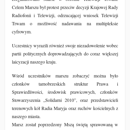
u
Celem Marszu był protest przeciw decyzji Krajowej Rady
b
Radiofonii i Telewizji, odrzucającej wniosek Telewizji
F
Trwam o możliwość nadawania na multipleksie
u
r
cyfrowym.
t
Uczestnicy wyrazili również swoje niezadowolenie wobec
a
partii politycznych doprowadzających do coraz większej
k
laicyzacji naszego kraju.
Wśród uczestników marszu zobaczyć można było
członków tarnobrzeskich struktur Prawa i
Sprawiedliwości, środowisk prawicowych, członków
Stowarzyszenia „Solidarni 2010”, oraz przedstawicieli
terenowych kół Radia Maryja oraz ruchów kościelnych z
naszego miasta.
Marsz został poprzedzony Mszą świętą sprawowaną w