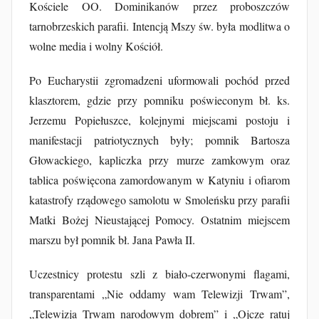
Kościele OO. Dominikanów przez proboszczów
tarnobrzeskich parafii. Intencją Mszy św. była modlitwa o
wolne media i wolny Kościół.
Po Eucharystii zgromadzeni uformowali pochód przed
klasztorem, gdzie przy pomniku poświeconym bł. ks.
Jerzemu Popiełuszce, kolejnymi miejscami postoju i
manifestacji patriotycznych były; pomnik Bartosza
Głowackiego, kapliczka przy murze zamkowym oraz
tablica poświęcona zamordowanym w Katyniu i ofiarom
katastrofy rządowego samolotu w Smoleńsku przy parafii
Matki Bożej Nieustającej Pomocy. Ostatnim miejscem
marszu był pomnik bł. Jana Pawła II.
Uczestnicy protestu szli z biało-czerwonymi flagami,
transparentami „Nie oddamy wam Telewizji Trwam”,
„Telewizja Trwam narodowym dobrem” i „Ojcze ratuj