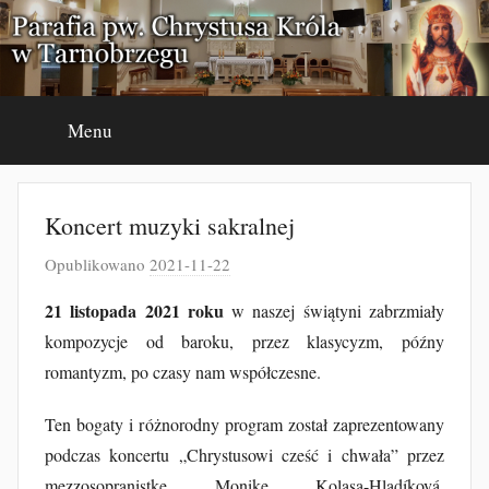
Przejdź
do
treści
Menu
Koncert muzyki sakralnej
Opublikowano
2021-11-22
p
r
21 listopada 2021 roku
w naszej świątyni zabrzmiały
z
kompozycje od baroku, przez klasycyzm, późny
e
romantyzm, po czasy nam współczesne.
z
J
Ten bogaty i różnorodny program został zaprezentowany
a
podczas koncertu „Chrystusowi cześć i chwała” przez
k
mezzosopranistkę Monikę Kolasa-Hladíková,