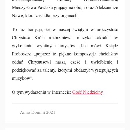
u
Mieczysława Pawlaka grający na oboju oraz Aleksandrze
b
Nawe, która zasiadła przy organach.
F
u
To już tradycja, że w naszej świątyni w uroczystość
r
Chrystusa Króla rozbrzmiewa muzyka sakralna w
t
wykonaniu wybitnych artystów. Jak mówi Ksiądz
a
Proboszcz „poprzez te piękne kompozycje chcieliśmy
k
oddać Chrystusowi naszą cześć i uwielbienie i
podziękować za talenty, którymi obdarzył występujących
muzyków”.
O tym wydarzeniu w Internecie:
Gość Niedzielny
Anno Domini 2021