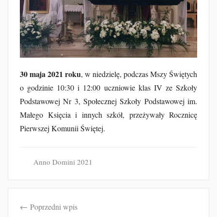
u
b
F
u
r
t
30 maja 2021 roku
, w niedzielę, podczas Mszy Świętych
a
o godzinie 10:30 i 12:00 uczniowie klas IV ze Szkoły
k
Podstawowej Nr 3, Społecznej Szkoły Podstawowej im.
Małego Księcia i innych szkół, przeżywały Rocznicę
Pierwszej Komunii Świętej.
Anno Domini 2021
Nawigacja
Poprzedni wpis
wpisu