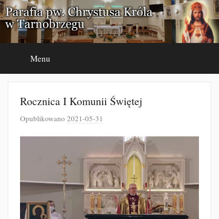
Przejdź
do
treści
Menu
Rocznica I Komunii Świętej
Opublikowano
2021-05-31
p
r
z
e
z
J
a
k